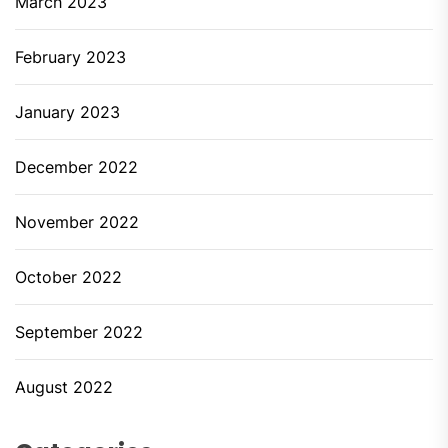
March 2023
February 2023
January 2023
December 2022
November 2022
October 2022
September 2022
August 2022