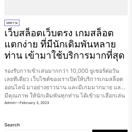
บทความ
เว็บสล็อตเว็บตรง เกมสล็อต
แตกง่าย ที่มีนักเดิมพันหลาย
ท่าน เข้ามาใช้บริการมากที่สุด
รองรับการเข้าเล่นมากกว่า 10,000 ยูเซอร์ต่อวัน
เลยทีเดียว เว็บไซต์ของเราเปิดให้บริการเกมสล็อต
ออนไลน์ มาอย่างยาวนาน และมีเกมมากมาย และ
มีคุณภาพ ให้นักเดิมพันทุกท่าน ได้เข้ามาเลือกเล่น
Admin
February 3, 2023
ตามความชื่นชอบ เป็นเกมสล็อตออนไลน์สนุกสุด
มันส์แน่นอน และที่สำคัญยังเป็นเว็บตรง ไม่ผ่านเอ
เยนต์ 2023 อีกด้วย เว็บไซต์ของเรา ได้อัพเดทแต่
Search
เกมใหม่ๆ และนำเสนอความสนุกสนาน แบบครบ