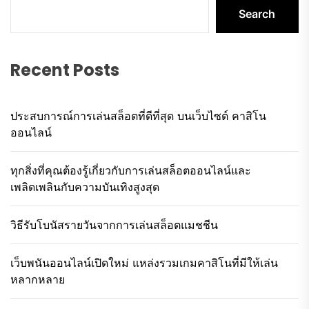
ครันภายในเว็บเดียว การันตีได้เลยว่า นักเดิมพันทุก
Search
ท่าน...
Recent Posts
ประสบการณ์การเล่นสล็อตที่ดีที่สุด บนเว็บไซต์ คาสิโน
ออนไลน์
ทุกสิ่งที่คุณต้องรู้เกี่ยวกับการเล่นสล็อตออนไลน์และ
เพลิดเพลินกับความบันเทิงสูงสุด
วิธีรับโบนัสรายวันจากการเล่นสล็อตแมชชีน
เว็บพนันออนไลน์เปิดใหม่ แหล่งรวมเกมคาสิโนที่มีให้เล่น
หลากหลาย