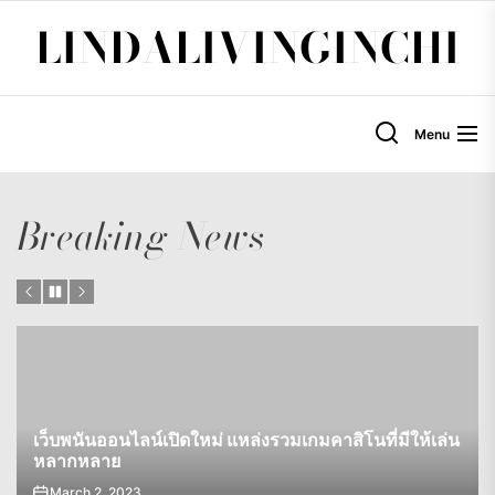
Skip
LINDALIVINGINCHI
to
the
content
Menu
Breaking News
เว็บพนันออนไลน์เปิดใหม่ แหล่งรวมเกมคาสิโนที่มีให้เล่น
หลากหลาย
March 2, 2023