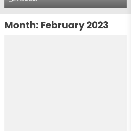
Month:
February 2023