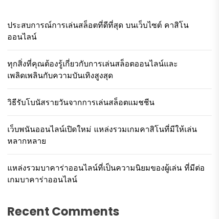
ประสบการณ์การเล่นสล็อตที่ดีที่สุด บนเว็บไซต์ คาสิโน
ออนไลน์
ทุกสิ่งที่คุณต้องรู้เกี่ยวกับการเล่นสล็อตออนไลน์และ
เพลิดเพลินกับความบันเทิงสูงสุด
วิธีรับโบนัสรายวันจากการเล่นสล็อตแมชชีน
เว็บพนันออนไลน์เปิดใหม่ แหล่งรวมเกมคาสิโนที่มีให้เล่น
หลากหลาย
แหล่งรวมบาคาร่าออนไลน์ที่เป็นความนิยมของผู้เล่น ที่มีต่อ
เกมบาคาร่าออนไลน์
Recent Comments