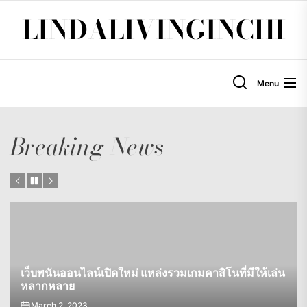
Skip
LINDALIVINGINCHI
to
the
content
Menu
Breaking News
เว็บพนันออนไลน์เปิดใหม่ แหล่งรวมเกมคาสิโนที่มีให้เล่น
หลากหลาย
March 2, 2023