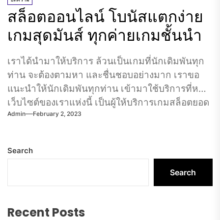
สล็อตออนไลน์ โบนัสแตกง่าย
เกมสุดมันส์ ทุกค่ายเกมชั้นนำ
เราได้นำมาให้บริการ ล้วนเป็นเกมที่นักเดิมพันทุก
ท่าน จะต้องตามหา และชื่นชอบอย่างมาก เราขอ
แนะนำให้นักเดิมพันทุกท่าน เข้ามาใช้บริการที่หน้า
เว็บไซต์ของเราแห่งนี้ เป็นผู้ให้บริการเกมสล็อตยอด
Admin
February 2, 2023
ฮิต จากหลายค่ายเกมชั้นนำทั่วทุกมุมโลก ไม่ว่าคุณ
จะอยู่ที่ไหน ก็เข้ามาเล่นเกมเดิมพันกับเราได้
สนุกสนานคุ้มค่ามากที่สุด อย่างแน่นอน เป็นเกม
Search
สล็อตที่ใช้ทุนต่ำ แต่สามารถทำกำไรได้อย่าง
มหาศาล แถมยังทำกำไรโบนัสก้อนโต ได้แบบ
Search
สบายๆ อีกด้วย เนื่องจากเกมสล็อตออนไลน์ของเรา
เป็นเกมที่มีโบนัส แจ๊กพ็อตแตกบ่อย...
Recent Posts